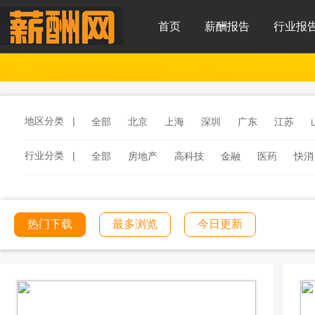
首页
薪酬报告
行业报
地区分类 |
全部
北京
上海
深圳
广东
江苏
行业分类 |
全部
房地产
高科技
金融
医药
快消
服务
汽车
汽车零部件
酒店
连锁餐饮
工程建筑
文化传媒
学校教育
医院医疗
热门下载
最多浏览
今日更新