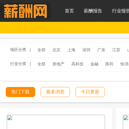
首页
薪酬报告
行业报
地区分类 |
全部
北京
上海
深圳
广东
江苏
行业分类 |
全部
房地产
高科技
金融
医药
快消
服务
汽车
汽车零部件
酒店
连锁餐饮
工程建筑
文化传媒
学校教育
医院医疗
热门下载
最多浏览
今日更新