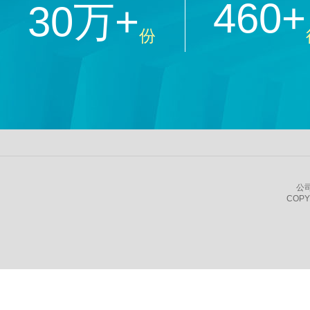
460+
30万+
份
公
COPY