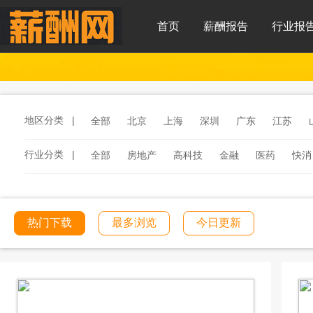
首页
薪酬报告
行业报
地区分类 |
全部
北京
上海
深圳
广东
江苏
行业分类 |
全部
房地产
高科技
金融
医药
快消
服务
汽车
汽车零部件
酒店
连锁餐饮
工程建筑
文化传媒
学校教育
医院医疗
热门下载
最多浏览
今日更新