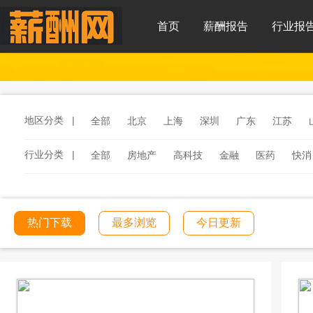
首页
薪酬报告
行业报
地区分类 |
全部
北京
上海
深圳
广东
江苏
行业分类 |
全部
房地产
高科技
金融
医药
快消
服务
汽车
汽车零部件
酒店
连锁餐饮
工程建筑
文化传媒
学校教育
医院医疗
热门下载
最多浏览
今日更新