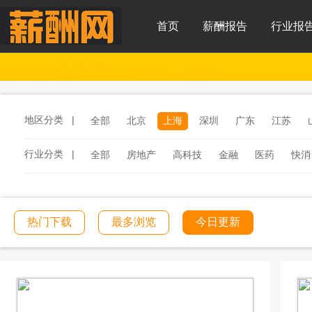
首页
薪酬报告
行业报
地区分类 |
全部
北京
上海
深圳
广东
江苏
行业分类 |
全部
房地产
高科技
金融
医药
快消
服务
汽车
汽车零部件
酒店
连锁餐饮
工程建筑
文化传媒
学校教育
医院医疗
热门下载
最多浏览
今日更新