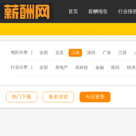
首页
薪酬报告
行业报
地区分类 |
全部
北京
上海
深圳
广东
江苏
行业分类 |
全部
房地产
高科技
金融
医药
快消
服务
汽车
汽车零部件
酒店
连锁餐饮
工程建筑
文化传媒
学校教育
医院医疗
热门下载
最多浏览
今日更新