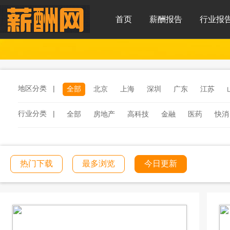
首页
薪酬报告
行业报
地区分类 |
全部
北京
上海
深圳
广东
江苏
行业分类 |
全部
房地产
高科技
金融
医药
快消
服务
汽车
汽车零部件
酒店
连锁餐饮
工程建筑
文化传媒
学校教育
医院医疗
热门下载
最多浏览
今日更新