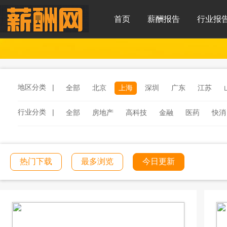
首页
薪酬报告
行业报
地区分类 |
全部
北京
上海
深圳
广东
江苏
行业分类 |
全部
房地产
高科技
金融
医药
快消
服务
汽车
汽车零部件
酒店
连锁餐饮
工程建筑
文化传媒
学校教育
医院医疗
热门下载
最多浏览
今日更新