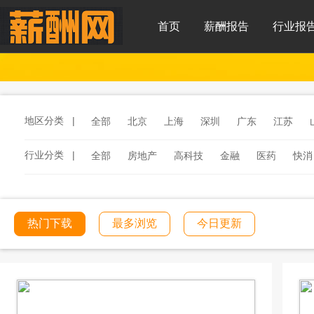
首页
薪酬报告
行业报
地区分类 |
全部
北京
上海
深圳
广东
江苏
行业分类 |
全部
房地产
高科技
金融
医药
快消
服务
汽车
汽车零部件
酒店
连锁餐饮
工程建筑
文化传媒
学校教育
医院医疗
热门下载
最多浏览
今日更新