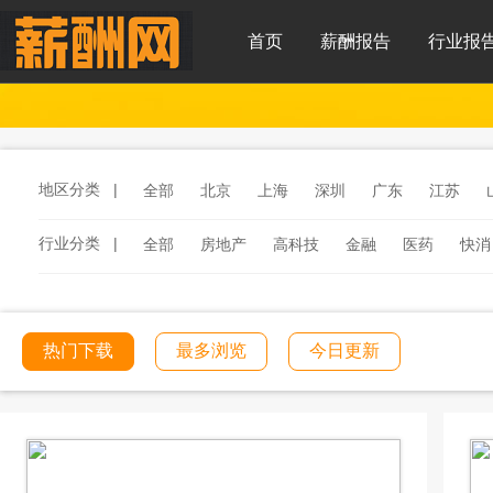
首页
薪酬报告
行业报
地区分类 |
全部
北京
上海
深圳
广东
江苏
行业分类 |
全部
房地产
高科技
金融
医药
快消
服务
汽车
汽车零部件
酒店
连锁餐饮
工程建筑
文化传媒
学校教育
医院医疗
热门下载
最多浏览
今日更新