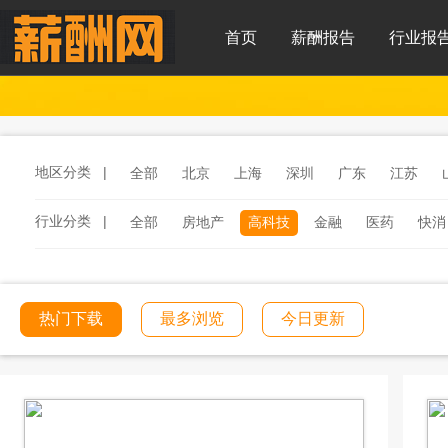
首页
薪酬报告
行业报
地区分类 |
全部
北京
上海
深圳
广东
江苏
行业分类 |
全部
房地产
高科技
金融
医药
快消
服务
汽车
汽车零部件
酒店
连锁餐饮
工程建筑
文化传媒
学校教育
医院医疗
热门下载
最多浏览
今日更新