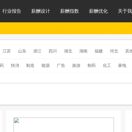
行业报告
薪酬设计
薪酬指数
薪酬优化
关于我
江苏
山东
浙江
四川
湖北
湖南
福建
河北
其
药
快消
制造
能源
广告
旅游
制药
化工
家电
连锁餐饮
家电
环保
体育
电子
新能源
人工智能
银
医院医疗
软件