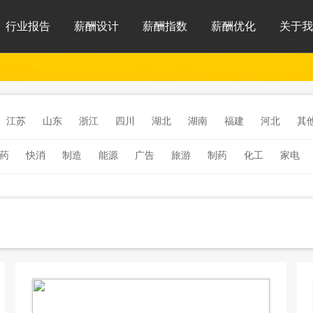
行业报告
薪酬设计
薪酬指数
薪酬优化
关于我
江苏
山东
浙江
四川
湖北
湖南
福建
河北
其
药
快消
制造
能源
广告
旅游
制药
化工
家电
连锁餐饮
家电
环保
体育
电子
新能源
人工智能
银
医院医疗
软件