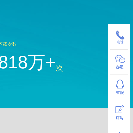
下载次数
818万+
次