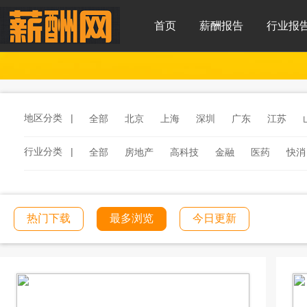
首页
薪酬报告
行业报
地区分类 |
全部
北京
上海
深圳
广东
江苏
行业分类 |
全部
房地产
高科技
金融
医药
快消
服务
汽车
汽车零部件
酒店
连锁餐饮
工程建筑
文化传媒
学校教育
医院医疗
热门下载
最多浏览
今日更新