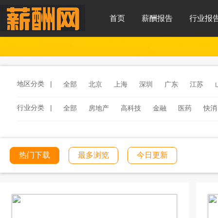
首页
薪酬报告
行业报
地区分类 |
全部
北京
上海
深圳
广东
江苏
行业分类 |
全部
房地产
高科技
金融
医药
快消
服务
汽车
汽车零部件
酒店
连锁餐饮
工程建筑
文化传媒
学校教育
医院医疗
热门下载
最多浏览
今日更新