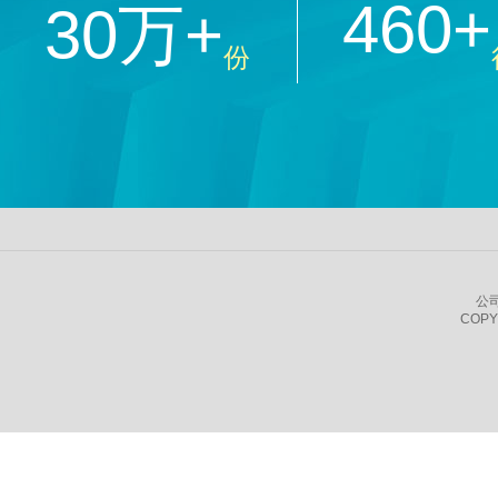
460+
30万+
份
公
COPY