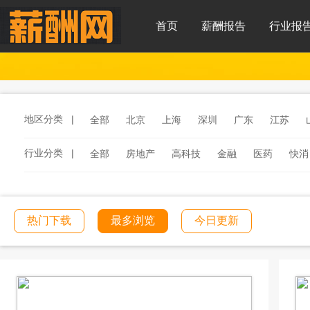
首页
薪酬报告
行业报
地区分类 |
全部
北京
上海
深圳
广东
江苏
行业分类 |
全部
房地产
高科技
金融
医药
快消
服务
汽车
汽车零部件
酒店
连锁餐饮
工程建筑
文化传媒
学校教育
医院医疗
热门下载
最多浏览
今日更新