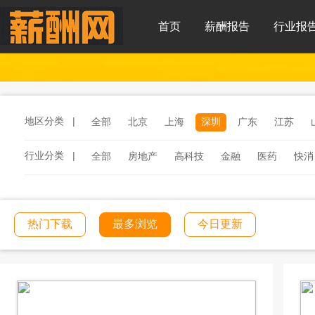
首页
薪酬报告
行业报
地区分类 |
全部
北京
上海
深圳
广东
江苏
行业分类 |
全部
房地产
高科技
金融
医药
快消
服务
汽车
汽车零部件
酒店
连锁餐饮
工程建筑
文化传媒
学校教育
医院医疗
热门下载
最多浏览
今日更新