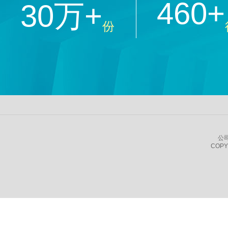
460+
30万+
份
公
COPY