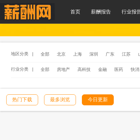
首页
薪酬报告
行业报
地区分类 |
全部
北京
上海
深圳
广东
江苏
行业分类 |
全部
房地产
高科技
金融
医药
快消
服务
汽车
汽车零部件
酒店
连锁餐饮
工程建筑
文化传媒
学校教育
医院医疗
热门下载
最多浏览
今日更新