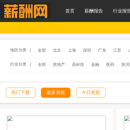
首页
薪酬报告
行业报
地区分类 |
全部
北京
上海
深圳
广东
江苏
行业分类 |
全部
房地产
高科技
金融
医药
快消
服务
汽车
汽车零部件
酒店
连锁餐饮
工程建筑
文化传媒
学校教育
医院医疗
热门下载
最多浏览
今日更新