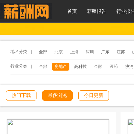
首页
薪酬报告
行业报
地区分类 |
全部
北京
上海
深圳
广东
江苏
行业分类 |
全部
房地产
高科技
金融
医药
快消
服务
汽车
汽车零部件
酒店
连锁餐饮
工程建筑
文化传媒
学校教育
医院医疗
热门下载
最多浏览
今日更新