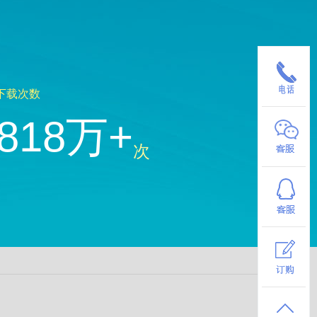
下载次数
818万+
次