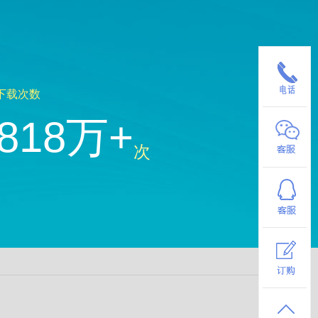
下载次数
818万+
次