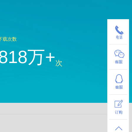
下载次数
818万+
次