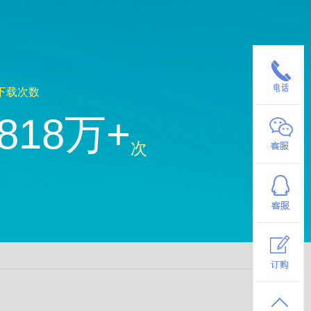
下载次数
818万+
次