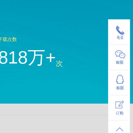
下载次数
818万+
次